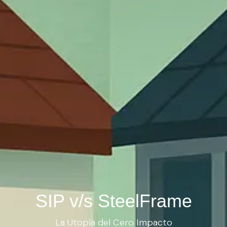
SIP v/s SteelFrame
La Utopía del Cero Impacto